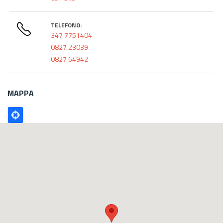
TELEFONO:
347 7751404
0827 23039
0827 64942
MAPPA
Poligono
GEO