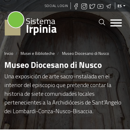
Pasar
SOCIAL LOGIN
ES
al
Sistema
contenido
Irpinia
principal
Inicio
Musei e Biblioteche
Museo Diocesano di Nusco
Museo Diocesano di Nusco
Una exposición de arte sacro instalada en el
interior del episcopio que pretende contar la
historia de siete comunidades locales
pertenecientes a la Archidiócesis de Sant'Angelo
dei Lombardi-Conza-Nusco-Bisaccia.