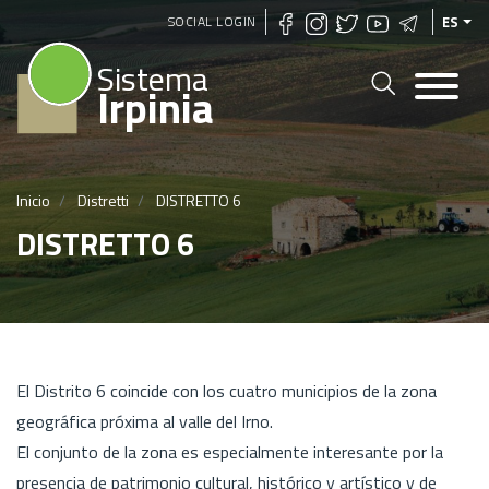
Pasar
SOCIAL LOGIN
ES
al
Sistema
contenido
Irpinia
principal
Inicio
Distretti
DISTRETTO 6
DISTRETTO 6
El Distrito 6 coincide con los cuatro municipios de la zona
geográfica próxima al valle del Irno.
El conjunto de la zona es especialmente interesante por la
presencia de patrimonio cultural, histórico y artístico y de