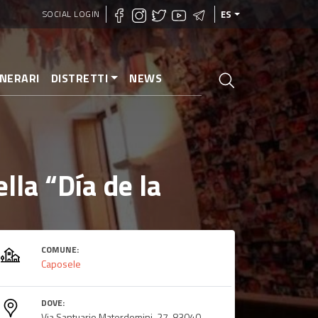
SOCIAL LOGIN
ES
INERARI
DISTRETTI
NEWS
lla “Día de la
COMUNE:
Caposele
DOVE:
Via Santuario Materdomini, 27, 83040