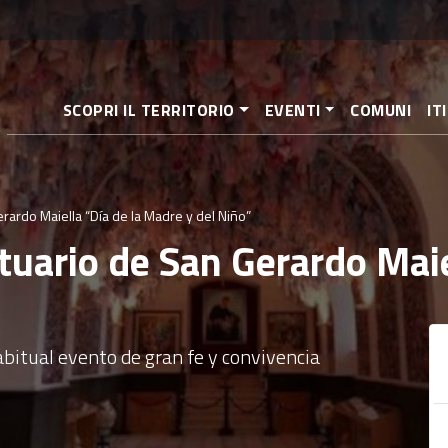
Pasar
al
contenido
principal
SCOPRI IL TERRITORIO
EVENTI
COMUNI
IT
rardo Maiella “Día de la Madre y del Niño”
tuario de San Gerardo Maie
bitual evento de gran fe y convivencia