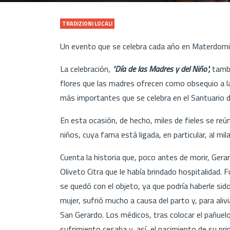
TRADIZIONI LOCALI
Un evento que se celebra cada año en Materdomi
La celebración,
"Día de las Madres y del Niño",
tamb
flores que las madres ofrecen como obsequio a 
más importantes que se celebra en el Santuario 
En esta ocasión, de hecho, miles de fieles se reú
niños, cuya fama está ligada, en particular, al mil
Cuenta la historia que, poco antes de morir, Gera
Oliveto Citra que le había brindado hospitalidad. 
se quedó con el objeto, ya que podría haberle sido
mujer, sufrió mucho a causa del parto y, para alivi
San Gerardo. Los médicos, tras colocar el pañuelo
sufrimiento cesaba y, así, el nacimiento de su pri