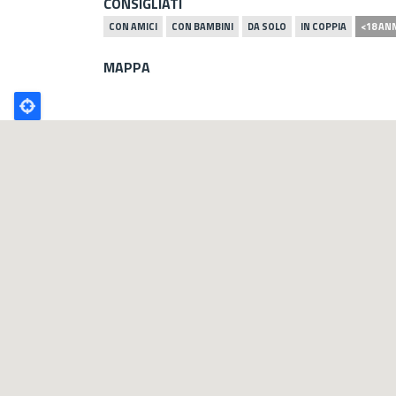
CONSIGLIATI
CON AMICI
CON BAMBINI
DA SOLO
IN COPPIA
<18 AN
MAPPA
Poligono
GEO