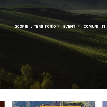
Salta
al
contenuto
principale
SCOPRI IL TERRITORIO
EVENTI
COMUNI
IT