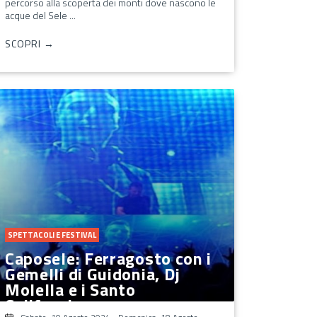
percorso alla scoperta dei monti dove nascono le
acque del Sele ...
SCOPRI →
SPETTACOLI E FESTIVAL
Caposele: Ferragosto con i
Gemelli di Guidonia, Dj
Molella e i Santo
California