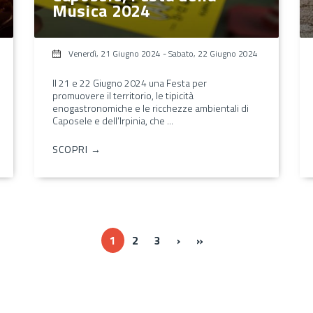
Musica 2024
Venerdì, 21 Giugno 2024
-
Sabato, 22 Giugno 2024
Il 21 e 22 Giugno 2024 una Festa per
promuovere il territorio, le tipicità
enogastronomiche e le ricchezze ambientali di
Caposele e dell’Irpinia, che ...
SCOPRI →
››
Ultima »
1
2
3
›
»