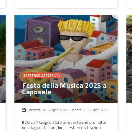
SPETTACOLI E FESTIVAL
Festa della Musica 2025 a
Caposele
Venerdì, 20 Giugno 2025
-
Sabato, 21 Giugno 2025
Il 20 e 21 Giugno 2025 un evento che promette
un villaggio di suoni, luci, mestieri e vibrazioni