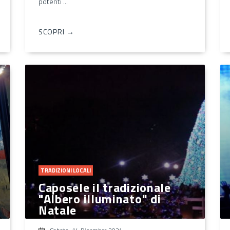
potenti ...
SCOPRI →
TRADIZIONI LOCALI
Caposele il tradizionale
"Albero illuminato" di
Natale