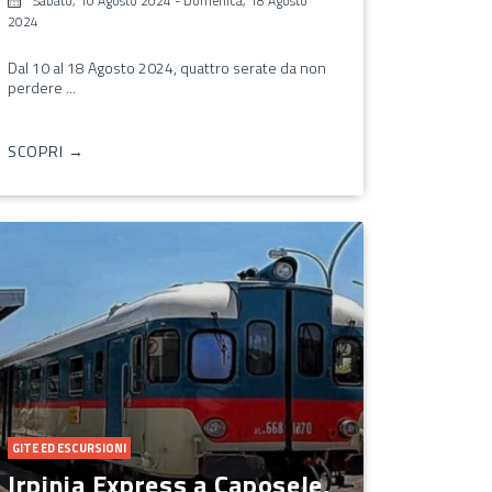
Sabato, 10 Agosto 2024
-
Domenica, 18 Agosto
2024
Dal 10 al 18 Agosto 2024, quattro serate da non
perdere ...
SCOPRI →
GITE ED ESCURSIONI
Irpinia Express a Caposele,