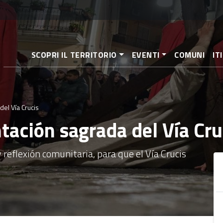
Pasar
al
contenido
principal
SCOPRI IL TERRITORIO
EVENTI
COMUNI
IT
el Vía Crucis
tación sagrada del Vía Cru
 reflexión comunitaria, para que el Vía Crucis