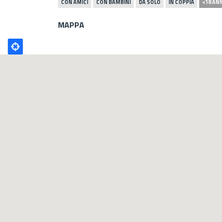
CON AMICI
CON BAMBINI
DA SOLO
IN COPPIA
<18 AN
MAPPA
Poligono
GEO