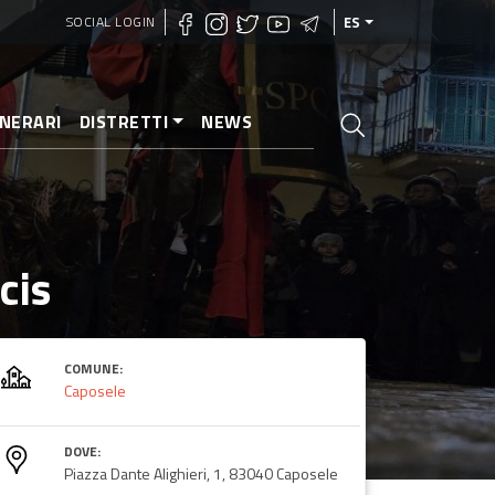
SOCIAL LOGIN
ES
INERARI
DISTRETTI
NEWS
cis
COMUNE:
Caposele
DOVE:
Piazza Dante Alighieri, 1, 83040 Caposele