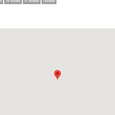
NI
18-30 ANNI
31-60 ANNI
>60 ANNI