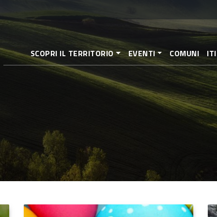
Salta
al
contenuto
principale
SCOPRI IL TERRITORIO
EVENTI
COMUNI
IT