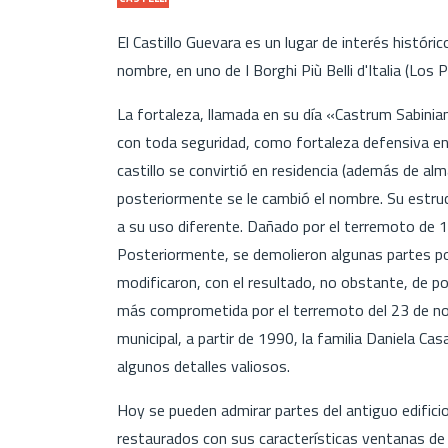
El Castillo Guevara es un lugar de interés históri
nombre, en uno de I Borghi Più Belli d'Italia (Los 
La fortaleza, llamada en su día «Castrum Sabinia
con toda seguridad, como fortaleza defensiva entr
castillo se convirtió en residencia (además de al
posteriormente se le cambió el nombre. Su estru
a su uso diferente. Dañado por el terremoto de 17
Posteriormente, se demolieron algunas partes po
modificaron, con el resultado, no obstante, de pon
más comprometida por el terremoto del 23 de nov
municipal, a partir de 1990, la familia Daniela Cas
algunos detalles valiosos.
Hoy se pueden admirar partes del antiguo edifici
restaurados con sus características ventanas de 