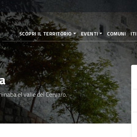
Pasar
al
contenido
principal
SCOPRI IL TERRITORIO
EVENTI
COMUNI
IT
ra
minaba el valle del Cervaro.