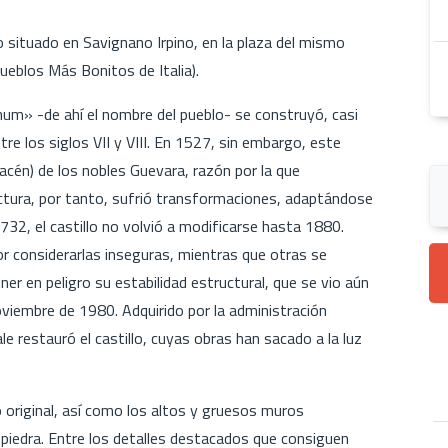
co situado en Savignano Irpino, en la plaza del mismo
Pueblos Más Bonitos de Italia).
num» -de ahí el nombre del pueblo- se construyó, casi
e los siglos VII y VIII. En 1527, sin embargo, este
macén) de los nobles Guevara, razón por la que
ctura, por tanto, sufrió transformaciones, adaptándose
32, el castillo no volvió a modificarse hasta 1880.
r considerarlas inseguras, mientras que otras se
er en peligro su estabilidad estructural, que se vio aún
iembre de 1980. Adquirido por la administración
ale restauró el castillo, cuyas obras han sacado a la luz
o original, así como los altos y gruesos muros
piedra. Entre los detalles destacados que consiguen