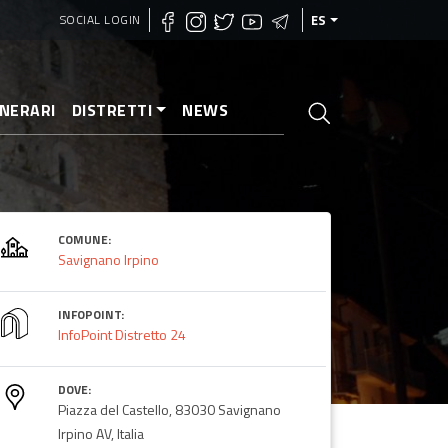
SOCIAL LOGIN
ES
INERARI
DISTRETTI
NEWS
COMUNE:
Savignano Irpino
INFOPOINT:
InfoPoint Distretto 24
DOVE:
Piazza del Castello, 83030 Savignano
Irpino AV, Italia