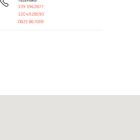
TELEFONO:
339 3962877
320 4928590
0825 867009