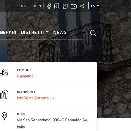
SOCIAL LOGIN
ES
INERARI
DISTRETTI
NEWS
COMUNE:
Gesualdo
INFOPOINT:
InfoPoint Distretto 17
DOVE:
Via San Sebastiano, 83040 Gesualdo AV,
Italia