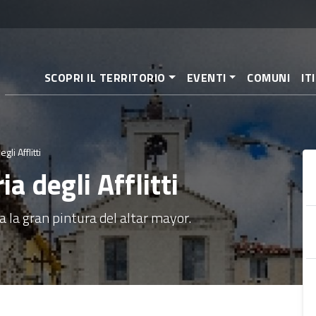
Pasar
al
contenido
principal
SCOPRI IL TERRITORIO
EVENTI
COMUNI
IT
li Afflitti
a degli Afflitti
a la gran pintura del altar mayor.