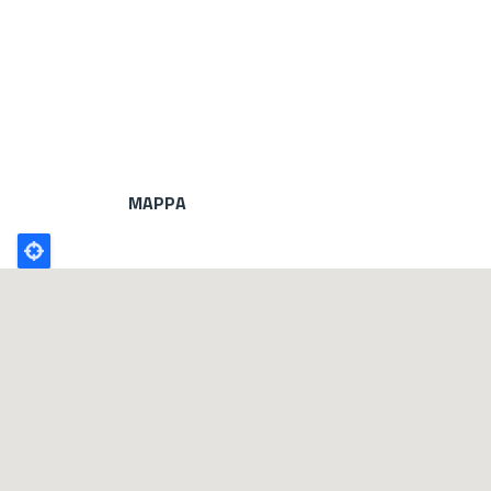
MAPPA
Poligono
GEO