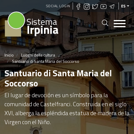
Pasar
SOCIAL LOGIN
ES
al
Sistema
contenido
Irpinia
principal
Inicio
Luoghi della cultura
Santuario di Santa Maria del Soccorso
Santuario di Santa Maria del
Soccorso
El lugar de devoción es un símbolo para la
comunidad de Castelfranci. Construida en el siglo
XVI, alberga la espléndida estatua de madera de la
Virgen con el Niño.