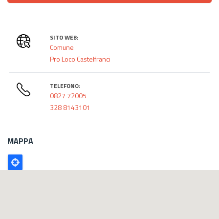
SITO WEB:
Comune
Pro Loco Castelfranci
TELEFONO:
0827 72005
328 8143101
MAPPA
Poligono
GEO