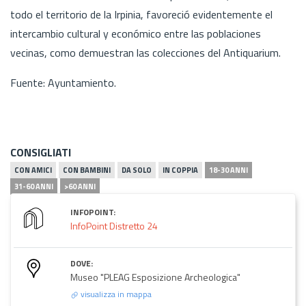
todo el territorio de la Irpinia, favoreció evidentemente el
intercambio cultural y económico entre las poblaciones
vecinas, como demuestran las colecciones del Antiquarium.
Fuente: Ayuntamiento.
CONSIGLIATI
CON AMICI
CON BAMBINI
DA SOLO
IN COPPIA
18-30 ANNI
31-60 ANNI
>60 ANNI
INFOPOINT:
InfoPoint Distretto 24
DOVE:
Museo "PLEAG Esposizione Archeologica"
visualizza in mappa