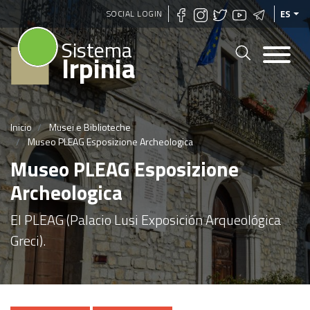
Pasar
SOCIAL LOGIN
ES
al
Sistema
contenido
Irpinia
principal
Inicio
Musei e Biblioteche
Museo PLEAG Esposizione Archeologica
Museo PLEAG Esposizione
Archeologica
El PLEAG (Palacio Lusi Exposición Arqueológica
Greci).