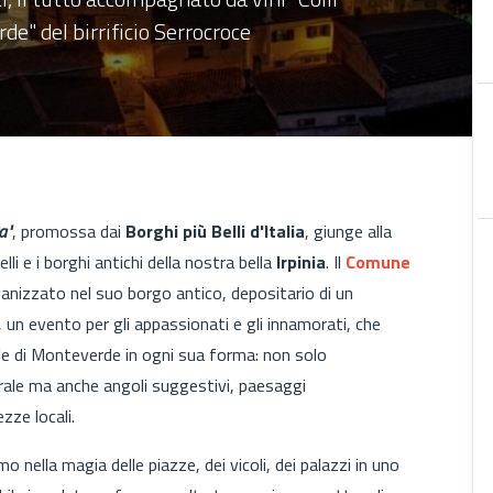
de" del birrificio Serrocroce
a"
, promossa dai
Borghi più Belli d'Italia
, giunge alla
li e i borghi antichi della nostra bella
Irpinia
. Il
Comune
ganizzato nel suo borgo antico, depositario di un
, un evento per gli appassionati e gli innamorati, che
le di Monteverde in ogni sua forma: non solo
turale ma anche angoli suggestivi, paesaggi
ezze locali.
o nella magia delle piazze, dei vicoli, dei palazzi in uno