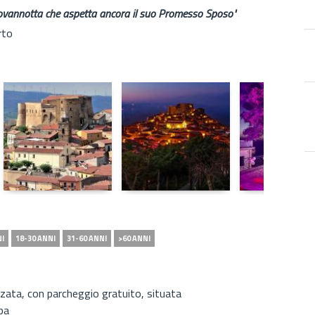
ovannotta che aspetta ancora il suo Promesso Sposo"
rto
NI
18-30 ANNI
31-60 ANNI
>60 ANNI
zata, con parcheggio gratuito, situata
pa