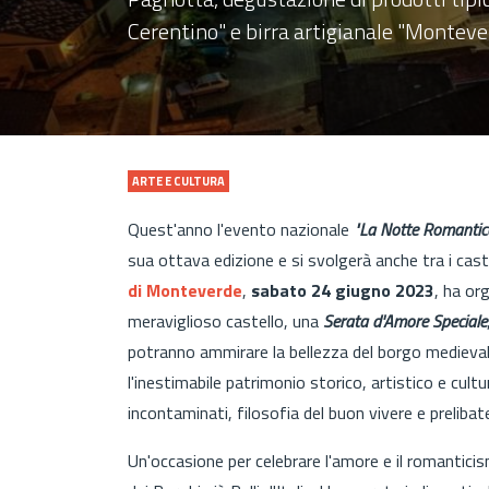
Cerentino" e birra artigianale "Montever
ARTE E CULTURA
Quest'anno l'evento nazionale
"La Notte Romantic
sua ottava edizione e si svolgerà anche tra i castel
di Monteverde
,
sabato 24 giugno 2023
, ha or
meraviglioso castello, una
Serata d'Amore Speciale
potranno ammirare la bellezza del borgo medieva
l'inestimabile patrimonio storico, artistico e cul
incontaminati, filosofia del buon vivere e prelibat
Un'occasione per celebrare l'amore e il romanticism