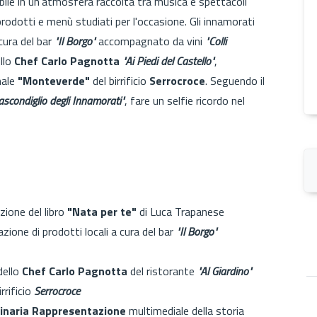
cabile in un'atmosfera raccolta tra musica e spettacoli
prodotti e menù studiati per l'occasione. Gli innamorati
cura del bar
"Il Borgo"
accompagnato da vini
"Colli
llo
Chef Carlo Pagnotta
"Ai Piedi del Castello"
,
nale
"Monteverde"
del birrificio
Serrocroce
. Seguendo il
Nascondiglio degli Innamorati"
, fare un selfie ricordo nel
zione del libro
"Nata per te"
di Luca Trapanese
ione di prodotti locali a cura del bar
"Il Borgo"
dello
Chef Carlo Pagnotta
del ristorante
"Al Giardino"
rrificio
Serrocroce
dinaria Rappresentazione
multimediale della storia