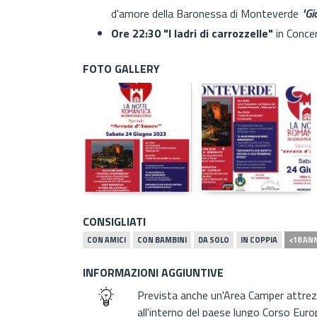
d'amore della Baronessa di Monteverde
"Gi
Ore 22:30
"I ladri di carrozzelle"
in Conce
FOTO GALLERY
CONSIGLIATI
CON AMICI
CON BAMBINI
DA SOLO
IN COPPIA
<18 AN
INFORMAZIONI AGGIUNTIVE
Prevista anche un'Area Camper attrez
all'interno del paese lungo Corso Euro