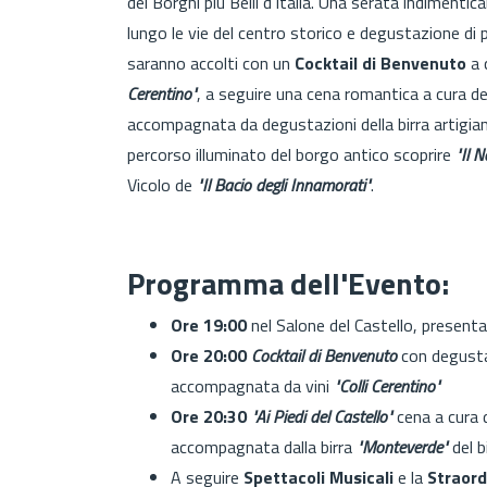
dei Borghi più Belli d'Italia. Una serata indimenti
lungo le vie del centro storico e degustazione di 
saranno accolti con un
Cocktail di Benvenuto
a 
Cerentino"
, a seguire una cena romantica a cura de
accompagnata da degustazioni della birra artigia
percorso illuminato del borgo antico scoprire
"Il 
Vicolo de
"Il Bacio degli Innamorati"
.
Programma dell'Evento:
Ore 19:00
nel Salone del Castello, presenta
Ore 20:00
Cocktail di Benvenuto
con degustaz
accompagnata da vini
"Colli Cerentino"
Ore 20:30
"Ai Piedi del Castello"
cena a cura 
accompagnata dalla birra
"Monteverde"
del bi
A seguire
Spettacoli Musicali
e la
Straor