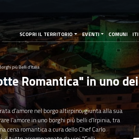
Pasar
al
contenido
principal
SCOPRI IL TERRITORIO
EVENTI
COMUNI
IT
ghi più Belli d'Italia
tte Romantica" in uno dei 
ata d'amore nel borgo altirpino, giunta alla sua
re l'amore in uno borghi più belli d'Irpinia, tra
 Una cena romantica a cura dello Chef Carlo
i, il tutto accompagnato da vini "Colli