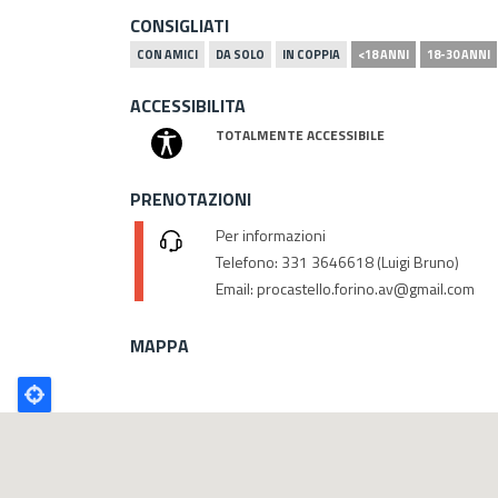
CONSIGLIATI
CON AMICI
DA SOLO
IN COPPIA
<18 ANNI
18-30 ANNI
ACCESSIBILITA
TOTALMENTE ACCESSIBILE
PRENOTAZIONI
Per informazioni
Telefono: 331 3646618 (Luigi Bruno)
Email: procastello.forino.av@gmail.com
MAPPA
Poligono
GEO