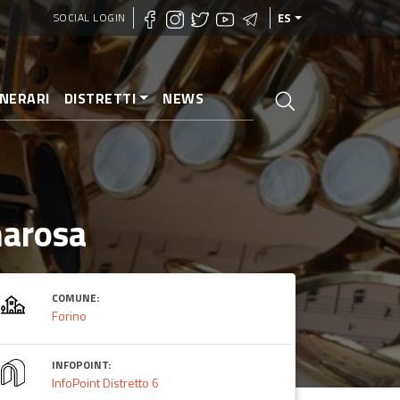
SOCIAL LOGIN
ES
INERARI
DISTRETTI
NEWS
marosa
COMUNE:
Forino
INFOPOINT:
InfoPoint Distretto 6