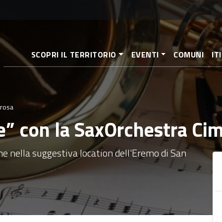
Pasar
al
contenido
principal
SCOPRI IL TERRITORIO
EVENTI
COMUNI
IT
arosa
te” con la SaxOrchestra Ci
ne nella suggestiva location dell'Eremo di San