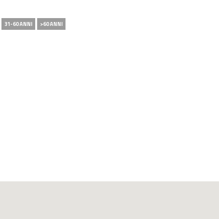
31-60 ANNI
>60 ANNI