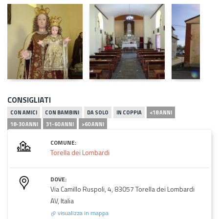
CONSIGLIATI
CON AMICI
CON BAMBINI
DA SOLO
IN COPPIA
<18 ANNI
18-30 ANNI
31-60 ANNI
>60 ANNI
COMUNE:
Torella dei Lombardi
DOVE:
Via Camillo Ruspoli, 4, 83057 Torella dei Lombardi
AV, Italia
visualizza in mappa