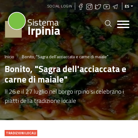
Pasar
SOCIAL LOGIN
ES
al
Sistema
contenido
Irpinia
principal
Inicio
Bonito, "Sagra dell'acciaccata e carne di maiale"
Bonito, "Sagra dell'acciaccata e
carne di maiale"
Il 26 e il 27 luglio nel borgo irpino si celebrano i
piatti della tradizione locale
TRADIZIONI LOCALI