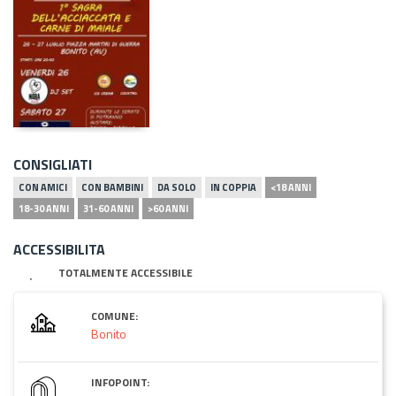
CONSIGLIATI
CON AMICI
CON BAMBINI
DA SOLO
IN COPPIA
<18 ANNI
18-30 ANNI
31-60 ANNI
>60 ANNI
ACCESSIBILITA
TOTALMENTE ACCESSIBILE
COMUNE:
Bonito
INFOPOINT: