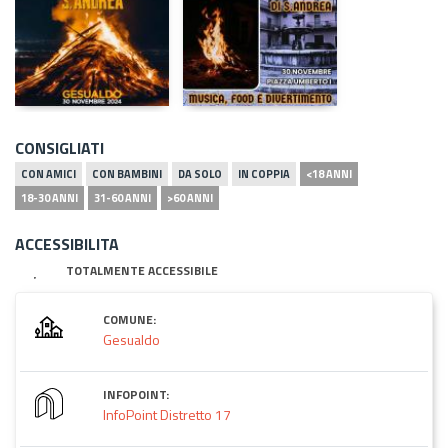
CONSIGLIATI
CON AMICI
CON BAMBINI
DA SOLO
IN COPPIA
<18 ANNI
18-30 ANNI
31-60 ANNI
>60 ANNI
ACCESSIBILITA
TOTALMENTE ACCESSIBILE
COMUNE:
Gesualdo
INFOPOINT:
InfoPoint Distretto 17