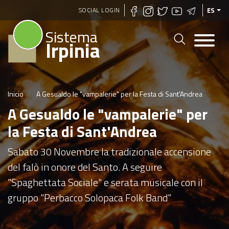
Pasar
SOCIAL LOGIN
ES
al
Sistema
contenido
Irpinia
principal
Inicio
A Gesualdo le "vampalerie" per la Festa di Sant'Andrea
A Gesualdo le "vampalerie" per
la Festa di Sant'Andrea
Sabato 30 Novembre la tradizionale accensione
del falò in onore del Santo. A seguire
"Spaghettata Sociale" e serata musicale con il
gruppo "Perbacco Solopaca Folk Band"