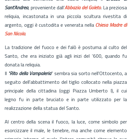
Sant’Andrea
, proveniente dall’
Abbazia del Goleto
. La preziosa
reliquia, incastonata in una piccola scultura rivestita di
argento, oggi è custodita e venerata nella
Chiesa Madre di
San Nicola
.
La tradizione del fuoco e dei falò è postuma al culto del
Santo, che era iniziato già agli inizi del ‘600, quando fu
donata la reliquia.
Il
"Rito della Vampaleria
" sembra sia sorto nell'Ottocento, a
seguito dell'abbattimento del tiglio collocato nella piazza
principale della cittadina (oggi Piazza Umberto I), il cui
legno fu in parte bruciato e in parte utilizzato per la
realizzazione della statua del Santo.
Al centro della scena il fuoco, la luce, come simbolo per
esorcizzare il male, le tenebre, ma anche come elemento
primario intorno al quale l’intera comunità ritrova la sua