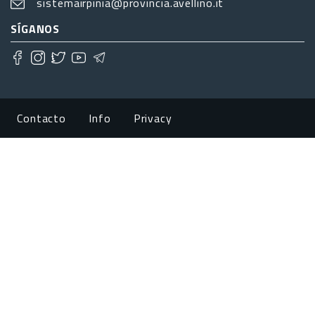
sistemairpinia@provincia.avellino.it
SÍGANOS
Footer menu
Contacto
Info
Privacy