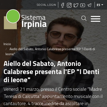
Pasar
SOCIAL LOGIN
ES
al
Sistema
contenido
Irpinia
principal
Inicio
Aiello del Sabato, Antonio Calabrese presenta l'EP "I Denti di
leone"
Aiello del Sabato, Antonio
Calabrese presenta l'EP "I Denti
di leone"
Venerdì 21 marzo, presso il Centro sociale "Madre
Teresa di Calcutta" appuntamento musicale con il
cantautore. 4 tracce inedite da ascoltare in