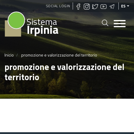
Pasar
SOCIAL LOGIN
ES
al
Sistema
contenido
Irpinia
principal
Inicio
promozione e valorizzazione del territorio
promozione e valorizzazione del
territorio