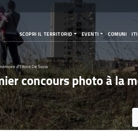
Aller
au
contenu
principal
SCOPRI IL TERRITORIO
EVENTI
COMUNI
IT
 mémoire d'Ettore De Socio
mier concours photo à la 