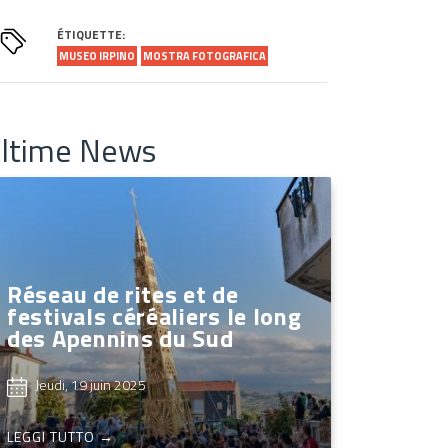
ÉTIQUETTE:
MUSEO IRPINO
MOSTRA FOTOGRAFICA
ltime News
Réseau de rites et de
festivals céréaliers le long
des Apennins du Sud
Jeudi, 19 juin 2025
LEGGI TUTTO →