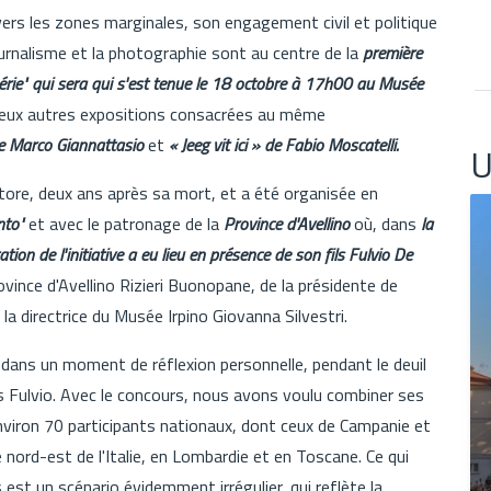
rs les zones marginales, son engagement civil et politique
urnalisme et la photographie sont au centre de la
première
érie" qui sera qui s'est tenue le 18 octobre à 17h00 au Musée
deux autres expositions consacrées au même
de Marco Giannattasio
et
« Jeeg vit ici » de Fabio Moscatelli.
U
'Ettore, deux ans après sa mort, et a été organisée en
ento"
et avec le patronage de la
Province d'Avellino
où, dans
la
tion de l'initiative a eu lieu en présence de son fils Fulvio De
rovince d'Avellino Rizieri Buonopane, de la présidente de
a directrice du Musée Irpino Giovanna Silvestri.
, dans un moment de réflexion personnelle, pendant le deuil
ils Fulvio. Avec le concours, nous avons voulu combiner ses
iron 70 participants nationaux, dont ceux de Campanie et
 nord-est de l'Italie, en Lombardie et en Toscane. Ce qui
st un scénario évidemment irrégulier, qui reflète la