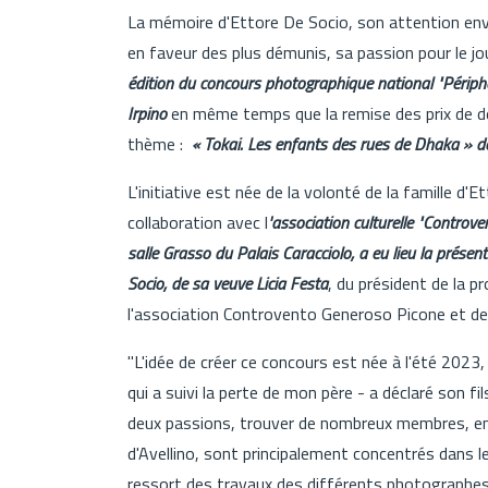
La mémoire d'Ettore De Socio, son attention enve
en faveur des plus démunis, sa passion pour le jo
édition du concours photographique national "Périph
Irpino
en même temps que la remise des prix de 
thème :
« Tokai. Les enfants des rues de Dhaka » 
L'initiative est née de la volonté de la famille d
collaboration avec l
'association culturelle "Controv
salle Grasso du Palais Caracciolo, a eu lieu la présenta
Socio, de sa veuve Licia Festa
, du président de la p
l'association Controvento Generoso Picone et de l
"L'idée de créer ce concours est née à l'été 2023
qui a suivi la perte de mon père - a déclaré son f
deux passions, trouver de nombreux membres, env
d'Avellino, sont principalement concentrés dans le
ressort des travaux des différents photographes e