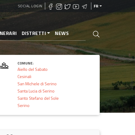
SOCIAL LOGIN
FR
INERARI
DISTRETTI
NEWS
COMUNE:
Aiello del Sabato
Cesinali
San Michele di Serino
Santa Lucia di Serino
Santo Stefano del Sole
Serino