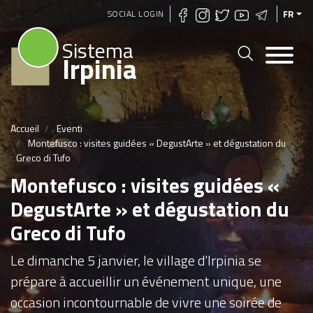
Aller
SOCIAL LOGIN
FR
au
Sistema
contenu
Irpinia
principal
Accueil
Eventi
Montefusco : visites guidées « DegustArte » et dégustation du
Greco di Tufo
Montefusco : visites guidées «
DegustArte » et dégustation du
Greco di Tufo
Le dimanche 5 janvier, le village d'Irpinia se
prépare à accueillir un événement unique, une
occasion incontournable de vivre une soirée de