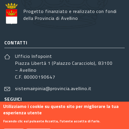
Progetto finanziato e realizzato con fondi
della Provincia di Avellino
CONTATTI
Ufficio Infopoint
Piazza Libertá 1 (Palazzo Caracciolo), 83100
– Avellino
C.F. 80000190647
sistemairpinia@provincia.avellino.it
SEGUICI
Utilizziamo i cookie su questo sito per migliorare la tua
esperienza utente
Facendo clic sul pulsante Accetta, l'utente accetta di farlo.