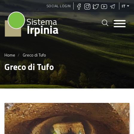
Salta
SOCIAL LOGIN
IT
al
Sistema
contenuto
Irpinia
principale
Home
Greco di Tufo
Greco di Tufo