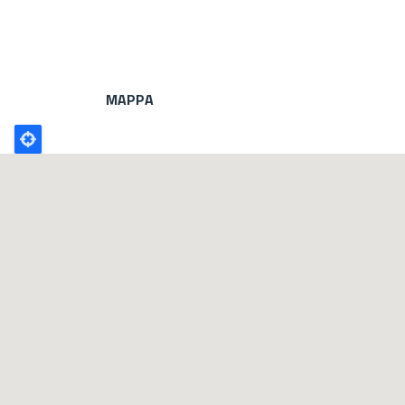
MAPPA
Poligono
GEO