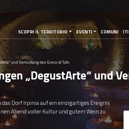
Direkt
zum
Inhalt
SCOPRI IL TERRITORIO
EVENTI
COMUNI
IT
Arte“ und Verkostung des Greco di Tufo
ngen „DegustArte“ und Ve
 das Dorf Irpinia auf ein einzigartiges Ereignis
einen Abend voller Kultur und gutem Wein zu