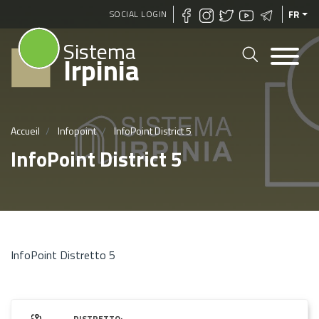
Aller
SOCIAL LOGIN
FR
au
Sistema
contenu
Irpinia
principal
Accueil
Infopoint
InfoPoint District 5
InfoPoint District 5
InfoPoint Distretto 5
DISTRETTO: