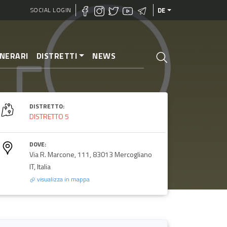
SOCIAL LOGIN
DE
INERARI
DISTRETTI
NEWS
DISTRETTO:
DISTRETTO 5
DOVE:
Via R. Marcone, 111, 83013 Mercogliano
IT, Italia
visualizza in mappa