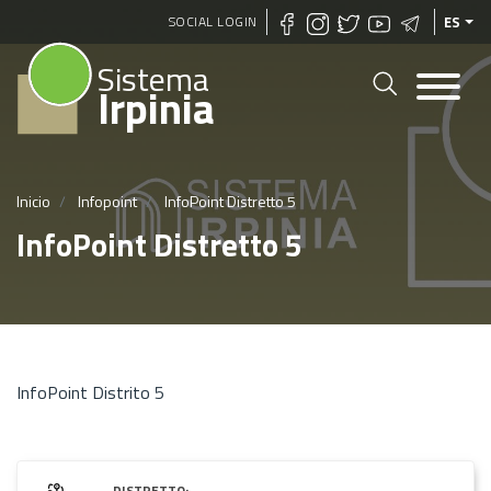
Pasar
SOCIAL LOGIN
ES
al
Sistema
contenido
Irpinia
principal
Inicio
Infopoint
InfoPoint Distretto 5
InfoPoint Distretto 5
InfoPoint Distrito 5
DISTRETTO: