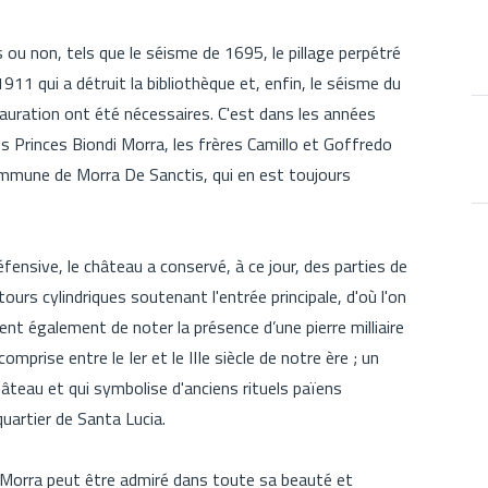
ou non, tels que le séisme de 1695, le pillage perpétré
911 qui a détruit la bibliothèque et, enfin, le séisme du
ration ont été nécessaires. C'est dans les années
s Princes Biondi Morra, les frères Camillo et Goffredo
commune de Morra De Sanctis, qui en est toujours
éfensive, le château a conservé, à ce jour, des parties de
tours cylindriques soutenant l'entrée principale, d'où l'on
vient également de noter la présence d’une pierre milliaire
mprise entre le Ier et le IIIe siècle de notre ère ; un
âteau et qui symbolise d'anciens rituels païens
uartier de Santa Lucia.
i Morra peut être admiré dans toute sa beauté et