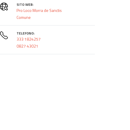
SITO WEB:
Pro Loco Morra de Sanctis
Comune
TELEFONO:
333 1824257
0827 43021