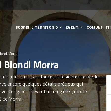
Aller
au
contenu
principal
SCOPRI IL TERRITORIO
EVENTI
COMUNI
IT
Biondi Morra
pi Biondi Morra
ombarde, puis transformé en résidence noble, le
rve encore quelques détails précieux qui
ve d'origine, l'élevant au rang de symbole
é de Morra.