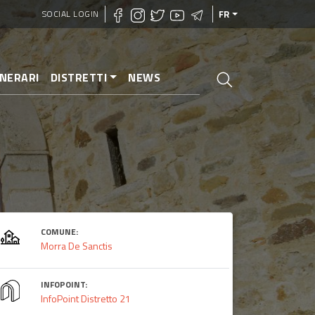
SOCIAL LOGIN
FR
INERARI
DISTRETTI
NEWS
COMUNE:
Morra De Sanctis
INFOPOINT:
InfoPoint Distretto 21