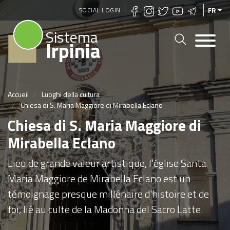
Aller
SOCIAL LOGIN
FR
au
Sistema
contenu
Irpinia
principal
Accueil
Luoghi della cultura
Chiesa di S. Maria Maggiore di Mirabella Eclano
Chiesa di S. Maria Maggiore di
Mirabella Eclano
Lieu de grande valeur artistique, l'église Santa
Maria Maggiore de Mirabella Eclano est un
témoignage presque millénaire d'histoire et de
foi, lié au culte de la Madonna del Sacro Latte.