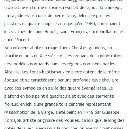
croix latine en forme d’abside, résultat de l'ajout du transept.
La façade est en dalle de pierre claire, délimitée par des
pilastres et quatre chapelles qui, jusqu'en 1980, contenaient
les statues de saint Benoît, saint François, saint Guillaume et
saint Vincent.
Son intérieur abrite un majestueux Christus gaudens, un
crucifix en bois du XIIe siècle et des preuves de la pénétration
des modèles normands dans les régions dominées par les
Altavilla. Les fonts baptismaux en pierre datent de la même
époque et se caractérisent par une profonde cuve circulaire
avec des symboles en saillie des quatre évangélistes. Le
plafond en bois peint à quadratura et avec des sarments
floraux, enrichi d'une grande toile centrale représentant
l’Assomption de la Vierge, a été peint en 1749 par Giuseppe
Tomajoli, artiste originaire des Pouilles, tandis que, le long des
côtés de la nef, au-dessus la corniche, on aperçoit huit ovales