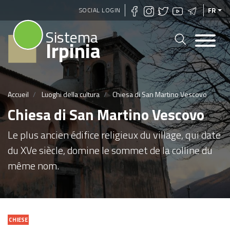
Aller
SOCIAL LOGIN
FR
au
Sistema
contenu
Irpinia
principal
Accueil
Luoghi della cultura
Chiesa di San Martino Vescovo
Chiesa di San Martino Vescovo
Le plus ancien édifice religieux du village, qui date
du XVe siècle, domine le sommet de la colline du
même nom.
CHIESE