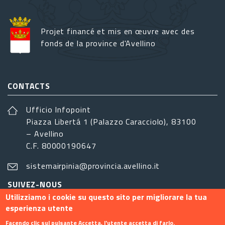
Projet financé et mis en œuvre avec des
fonds de la province d'Avellino
CONTACTS
Ufficio Infopoint
Piazza Libertá 1 (Palazzo Caracciolo), 83100
– Avellino
C.F. 80000190647
sistemairpinia@provincia.avellino.it
SUIVEZ-NOUS
Utilizziamo i cookie su questo sito per migliorare la tua
esperienza utente
Facendo clic sul pulsante Accetta, l'utente accetta di farlo.