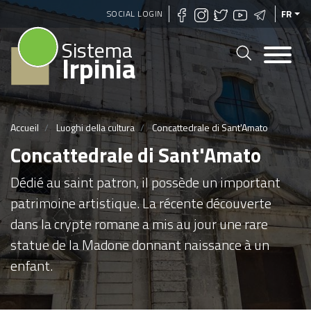
Aller
SOCIAL LOGIN
FR
au
Sistema
contenu
Irpinia
principal
Accueil
Luoghi della cultura
Concattedrale di Sant'Amato
Concattedrale di Sant'Amato
Dédié au saint patron, il possède un important
patrimoine artistique. La récente découverte
dans la crypte romane a mis au jour une rare
statue de la Madone donnant naissance à un
enfant.