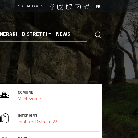
SOCIAL LOGIN
FR
INERARI
DISTRETTI
NEWS
COMUNE:
Monteverde
INFOPOINT:
InfoPoint Distretto 22