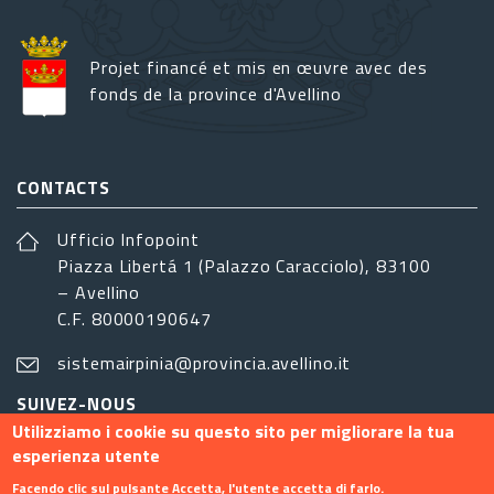
Projet financé et mis en œuvre avec des
fonds de la province d'Avellino
CONTACTS
Ufficio Infopoint
Piazza Libertá 1 (Palazzo Caracciolo), 83100
– Avellino
C.F. 80000190647
sistemairpinia@provincia.avellino.it
SUIVEZ-NOUS
Utilizziamo i cookie su questo sito per migliorare la tua
esperienza utente
Facendo clic sul pulsante Accetta, l'utente accetta di farlo.