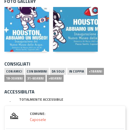
FOTO GALLERY
CONSIGLIATI
CON AMICI
CON BAMBINI
DA SOLO
IN COPPIA
<18 ANNI
18-30 ANNI
31-60 ANNI
>60 ANNI
ACCESSIBILITA
TOTALMENTE ACCESSIBILE
COMUNE:
Caposele