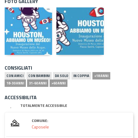
FOTO GALLERY
CONSIGLIATI
CON AMICI
CON BAMBINI
DA SOLO
IN COPPIA
<18 ANNI
18-30 ANNI
31-60 ANNI
>60 ANNI
ACCESSIBILITA
TOTALMENTE ACCESSIBILE
COMUNE:
Caposele