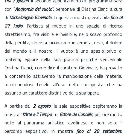
Dal 7 giugno
, il secondo appuntamento in programma sarà
con “
Anatomia del vuoto
”, personale di Cristina Cianci a cura
di
Michelangelo Giovinale.
In questa mostra, visitabile
fino al
27 luglio
, l’artista si muove in uno spazio di ricerca
strettissimo, fra visibile e invisibile, nello scavo profondo
della perdita, dove si incontrano insieme ai resti, il dolore
del mondo e il nostro. Il vuoto è uno spazio privo di
materia, eppure nella sua pratica più che ventennale
Cristina Cianci, come dice il curatore Giovinale, ha provato
a contenerlo attraverso la manipolazione della materia,
mantenendosi fedele all’uso della cartapesta che ha
assunto un carattere distintivo della sua opera.
A partire dal
2 agosto
, le sale espositive ospiteranno la
mostra “
l’Arte e il Tempo
” di
Ettore de Concillis
, pittore molto
noto al panorama artistico avellinese e non solo. Il
percorso espositivo, in mostra
fino al 28 settembre
,