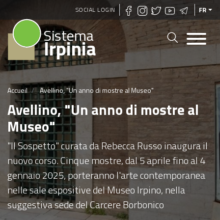
Aller
SOCIAL LOGIN
FR
au
Sistema
contenu
Irpinia
principal
Accueil
Avellino, "Un anno di mostre al Museo"
Avellino, "Un anno di mostre al
Museo"
"Il Sospetto" curata da Rebecca Russo inaugura il
nuovo corso. Cinque mostre, dal 5 aprile fino al 4
gennaio 2025, porteranno l'arte contemporanea
nelle sale espositive del Museo Irpino, nella
suggestiva sede del Carcere Borbonico