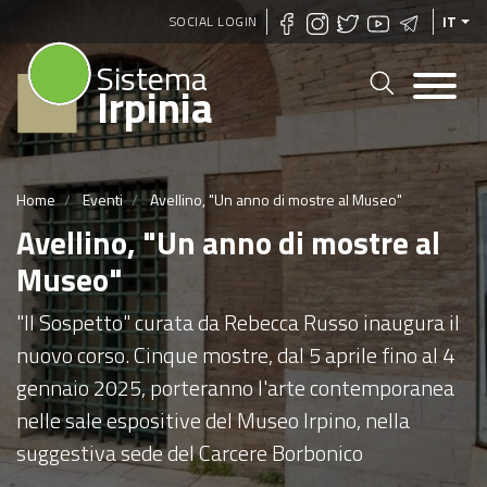
Salta
SOCIAL LOGIN
IT
al
Sistema
contenuto
Irpinia
principale
Home
Eventi
Avellino, "Un anno di mostre al Museo"
Avellino, "Un anno di mostre al
Museo"
"Il Sospetto" curata da Rebecca Russo inaugura il
nuovo corso. Cinque mostre, dal 5 aprile fino al 4
gennaio 2025, porteranno l'arte contemporanea
nelle sale espositive del Museo Irpino, nella
suggestiva sede del Carcere Borbonico