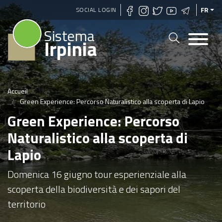
Aller
SOCIAL LOGIN
FR
au
Sistema
contenu
Irpinia
principal
Accueil
Green Experience: Percorso Naturalistico alla scoperta di Lapio
Green Experience: Percorso
Naturalistico alla scoperta di
Lapio
Domenica 16 giugno tour esperienziale alla
scoperta della biodiversità e dei sapori del
territorio