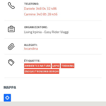
TELEFONO:
Daniele 348 04 32 486
Carmine 340 85 28 456
ORGANIZZATORE:
Living Irpinia - Easy Rider Viaggi
ALLEGATI:
locandina
ÉTIQUETTE:
AMBIENTE E NATURA
LAPIO
TREKKING
ENOGASTRONOMIA BORGHI
MAPPA
Poligono
GEO