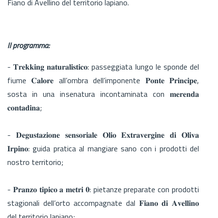
Fiano di Avellino del territorio lapiano.
Il programma:
- 𝐓𝐫𝐞𝐤𝐤𝐢𝐧𝐠 𝐧𝐚𝐭𝐮𝐫𝐚𝐥𝐢𝐬𝐭𝐢𝐜𝐨: passeggiata lungo le sponde del
fiume 𝐂𝐚𝐥𝐨𝐫𝐞 all’ombra dell’imponente 𝐏𝐨𝐧𝐭𝐞 𝐏𝐫𝐢𝐧𝐜𝐢𝐩𝐞,
sosta in una insenatura incontaminata con 𝐦𝐞𝐫𝐞𝐧𝐝𝐚
𝐜𝐨𝐧𝐭𝐚𝐝𝐢𝐧𝐚;
- 𝐃𝐞𝐠𝐮𝐬𝐭𝐚𝐳𝐢𝐨𝐧𝐞 𝐬𝐞𝐧𝐬𝐨𝐫𝐢𝐚𝐥𝐞 𝐎𝐥𝐢𝐨 𝐄𝐱𝐭𝐫𝐚𝐯𝐞𝐫𝐠𝐢𝐧𝐞 𝐝𝐢 𝐎𝐥𝐢𝐯𝐚
𝐈𝐫𝐩𝐢𝐧𝐨: guida pratica al mangiare sano con i prodotti del
nostro territorio;
- 𝐏𝐫𝐚𝐧𝐳𝐨 𝐭𝐢𝐩𝐢𝐜𝐨 𝐚 𝐦𝐞𝐭𝐫𝐢 𝟎: pietanze preparate con prodotti
stagionali dell’orto accompagnate dal 𝐅𝐢𝐚𝐧𝐨 𝐝𝐢 𝐀𝐯𝐞𝐥𝐥𝐢𝐧𝐨
del territorio lapiano;