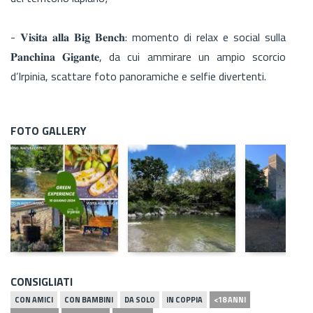
- 𝐕𝐢𝐬𝐢𝐭𝐚 𝐚𝐥𝐥𝐚 𝐁𝐢𝐠 𝐁𝐞𝐧𝐜𝐡: momento di relax e social sulla
𝐏𝐚𝐧𝐜𝐡𝐢𝐧𝐚 𝐆𝐢𝐠𝐚𝐧𝐭𝐞, da cui ammirare un ampio scorcio
d’Irpinia, scattare foto panoramiche e selfie divertenti.
FOTO GALLERY
CONSIGLIATI
CON AMICI
CON BAMBINI
DA SOLO
IN COPPIA
<18 ANNI