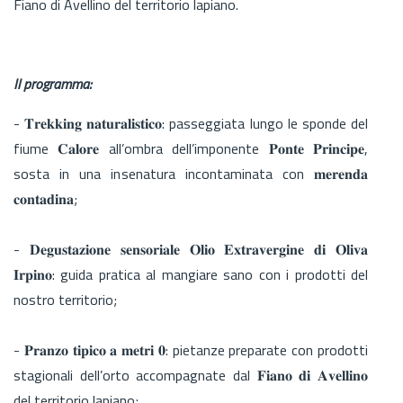
Fiano di Avellino del territorio lapiano.
Il programma:
- 𝐓𝐫𝐞𝐤𝐤𝐢𝐧𝐠 𝐧𝐚𝐭𝐮𝐫𝐚𝐥𝐢𝐬𝐭𝐢𝐜𝐨: passeggiata lungo le sponde del
fiume 𝐂𝐚𝐥𝐨𝐫𝐞 all’ombra dell’imponente 𝐏𝐨𝐧𝐭𝐞 𝐏𝐫𝐢𝐧𝐜𝐢𝐩𝐞,
sosta in una insenatura incontaminata con 𝐦𝐞𝐫𝐞𝐧𝐝𝐚
𝐜𝐨𝐧𝐭𝐚𝐝𝐢𝐧𝐚;
- 𝐃𝐞𝐠𝐮𝐬𝐭𝐚𝐳𝐢𝐨𝐧𝐞 𝐬𝐞𝐧𝐬𝐨𝐫𝐢𝐚𝐥𝐞 𝐎𝐥𝐢𝐨 𝐄𝐱𝐭𝐫𝐚𝐯𝐞𝐫𝐠𝐢𝐧𝐞 𝐝𝐢 𝐎𝐥𝐢𝐯𝐚
𝐈𝐫𝐩𝐢𝐧𝐨: guida pratica al mangiare sano con i prodotti del
nostro territorio;
- 𝐏𝐫𝐚𝐧𝐳𝐨 𝐭𝐢𝐩𝐢𝐜𝐨 𝐚 𝐦𝐞𝐭𝐫𝐢 𝟎: pietanze preparate con prodotti
stagionali dell’orto accompagnate dal 𝐅𝐢𝐚𝐧𝐨 𝐝𝐢 𝐀𝐯𝐞𝐥𝐥𝐢𝐧𝐨
del territorio lapiano;