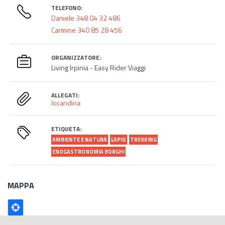
TELEFONO:
Daniele 348 04 32 486
Carmine 340 85 28 456
ORGANIZZATORE:
Living Irpinia - Easy Rider Viaggi
ALLEGATI:
locandina
ETIQUETA:
AMBIENTE E NATURA
LAPIO
TREKKING
ENOGASTRONOMIA BORGHI
MAPPA
Poligono
GEO