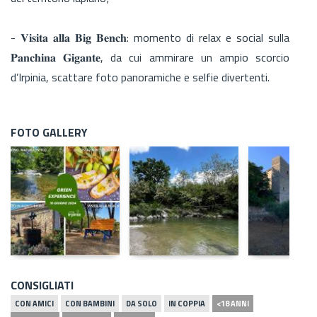
- 𝐕𝐢𝐬𝐢𝐭𝐚 𝐚𝐥𝐥𝐚 𝐁𝐢𝐠 𝐁𝐞𝐧𝐜𝐡: momento di relax e social sulla
𝐏𝐚𝐧𝐜𝐡𝐢𝐧𝐚 𝐆𝐢𝐠𝐚𝐧𝐭𝐞, da cui ammirare un ampio scorcio
d’Irpinia, scattare foto panoramiche e selfie divertenti.
FOTO GALLERY
CONSIGLIATI
CON AMICI
CON BAMBINI
DA SOLO
IN COPPIA
<18 ANNI