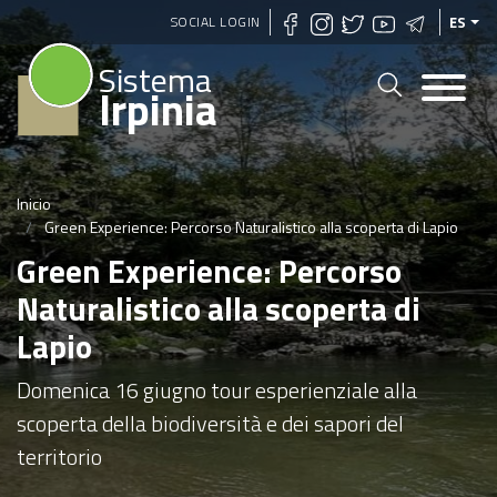
Pasar
SOCIAL LOGIN
ES
al
Sistema
contenido
Irpinia
principal
Inicio
Green Experience: Percorso Naturalistico alla scoperta di Lapio
Green Experience: Percorso
Naturalistico alla scoperta di
Lapio
Domenica 16 giugno tour esperienziale alla
scoperta della biodiversità e dei sapori del
territorio