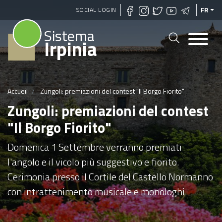
Aller
SOCIAL LOGIN
FR
au
Sistema
contenu
Irpinia
principal
Accueil
Zungoli: premiazioni del contest "Il Borgo Fiorito"
Zungoli: premiazioni del contest
"Il Borgo Fiorito"
Domenica 1 Settembre verranno premiati
l'angolo e il vicolo più suggestivo e fiorito.
Cerimonia presso il Cortile del Castello Normanno
con intrattenimento musicale e monologhi