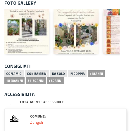
FOTO GALLERY
CONSIGLIATI
CON AMICI
CON BAMBINI
DA SOLO
IN COPPIA
<18 ANNI
18-30 ANNI
31-60 ANNI
>60 ANNI
ACCESSIBILITA
TOTALMENTE ACCESSIBILE
COMUNE:
Zungoli