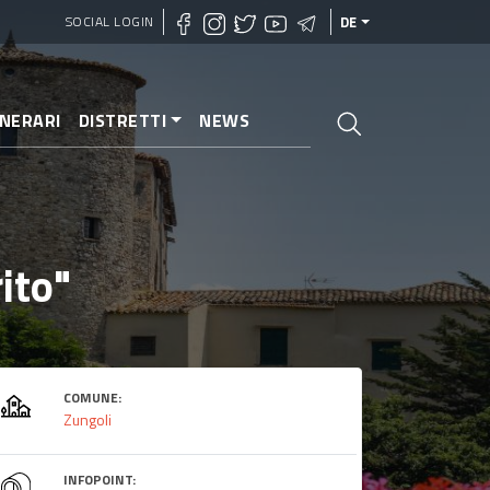
SOCIAL LOGIN
DE
INERARI
DISTRETTI
NEWS
ito"
COMUNE:
Zungoli
INFOPOINT: