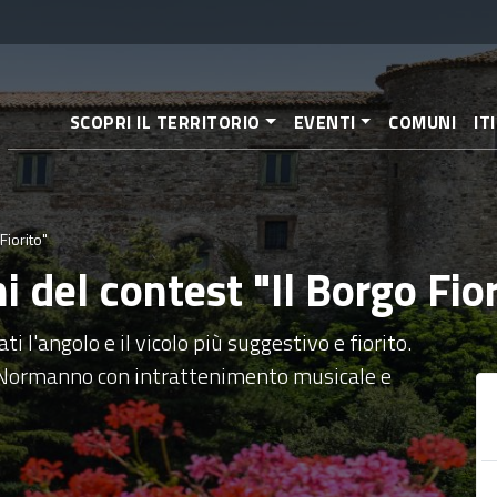
Direkt
zum
Inhalt
SCOPRI IL TERRITORIO
EVENTI
COMUNI
IT
Fiorito"
 del contest "Il Borgo Fior
'angolo e il vicolo più suggestivo e fiorito.
lo Normanno con intrattenimento musicale e