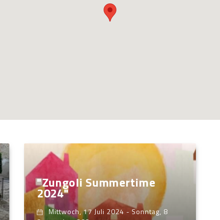
"Zungoli Summertime
2024"
Mittwoch, 17 Juli 2024
-
Sonntag, 8