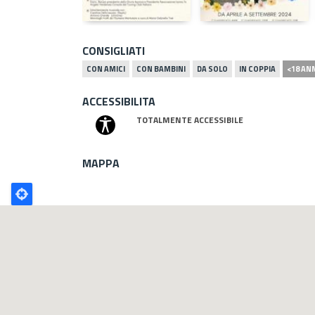
CONSIGLIATI
CON AMICI
CON BAMBINI
DA SOLO
IN COPPIA
<18 AN
ACCESSIBILITA
TOTALMENTE ACCESSIBILE
MAPPA
Poligono
GEO