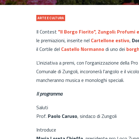
ARTE E CULTURA
Il Contest
"Il Borgo Fiorito", Zungoli: Profumi e
le premiazioni, inserite nel
Cartellone estivo
,
Dom
il Cortile del
Castello Normanno
di uno dei
borghi
L'iniziativa a premi, con l'organizzazione della P
Comunale di Zungoli, incoronerà l'angolo e il vicol
mancheranno musica e monologhi speciali.
Il programma
Saluti
Prof.
Paolo Caruso
, sindaco di Zungoli
Introduce
Maria Loreta Chieffo
, presidente pro Loco Zung