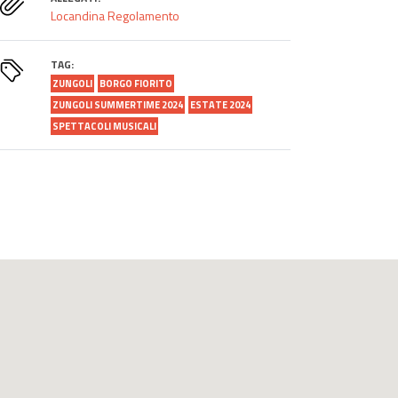
Locandina
Regolamento
TAG:
ZUNGOLI
BORGO FIORITO
ZUNGOLI SUMMERTIME 2024
ESTATE 2024
SPETTACOLI MUSICALI