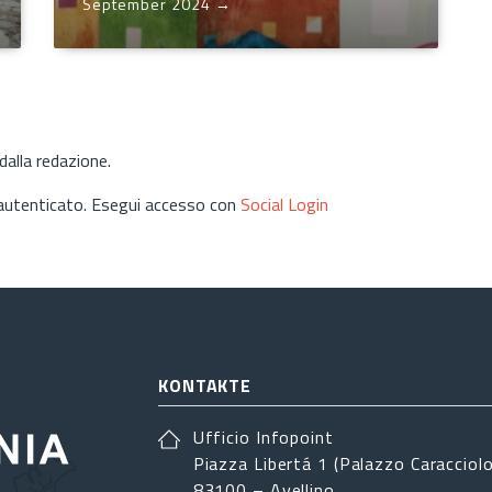
September 2024
→
alla redazione.
 autenticato. Esegui accesso con
Social Login
KONTAKTE
Ufficio Infopoint
Piazza Libertá 1 (Palazzo Caracciolo
83100 – Avellino