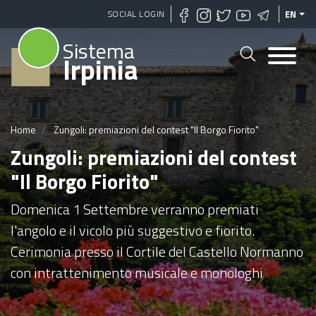
Skip
SOCIAL LOGIN
EN
to
Sistema
main
Irpinia
content
Home
Zungoli: premiazioni del contest "Il Borgo Fiorito"
Zungoli: premiazioni del contest
"Il Borgo Fiorito"
Domenica 1 Settembre verranno premiati
l'angolo e il vicolo più suggestivo e fiorito.
Cerimonia presso il Cortile del Castello Normanno
con intrattenimento musicale e monologhi