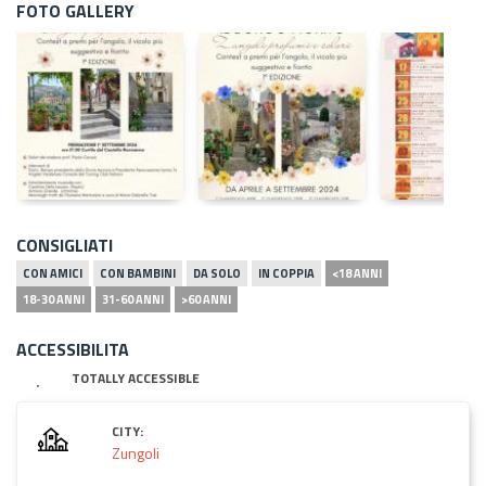
FOTO GALLERY
CONSIGLIATI
CON AMICI
CON BAMBINI
DA SOLO
IN COPPIA
<18 ANNI
18-30 ANNI
31-60 ANNI
>60 ANNI
ACCESSIBILITA
TOTALLY ACCESSIBLE
CITY:
Zungoli