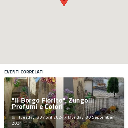
EVENTI CORRELATI
"Il Borgo Fiorito", Zungoli:
Profumi e Colori
Tuesday, 30 April 2024
-
Monday, 30 September
2024
→