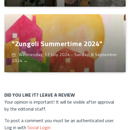
"Zungoli Summertime 2024"
Wednesday, 17 July 2024
-
Sunday, 8 September
2024
→
DID YOU LIKE IT? LEAVE A REVIEW
Your opinion is important! It will be visible after approval
by the editorial staff.
To post a comment you must be an authenticated user.
Log in with
Social Login