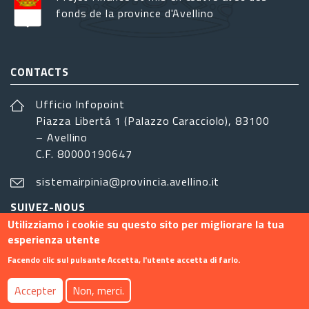
fonds de la province d'Avellino
CONTACTS
Ufficio Infopoint
Piazza Libertá 1 (Palazzo Caracciolo), 83100
– Avellino
C.F. 80000190647
sistemairpinia@provincia.avellino.it
SUIVEZ-NOUS
Utilizziamo i cookie su questo sito per migliorare la tua
esperienza utente
Facendo clic sul pulsante Accetta, l'utente accetta di farlo.
Footer menu
Accepter
Non, merci.
Contact
Info
Privacy