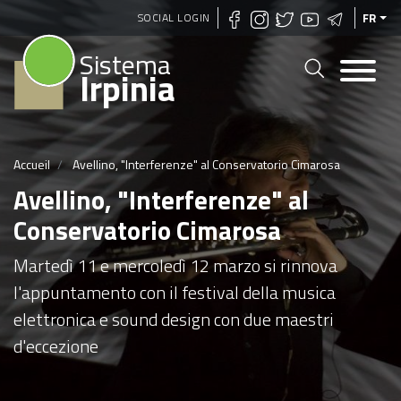
Aller
SOCIAL LOGIN
FR
au
Sistema
contenu
Irpinia
principal
Accueil
Avellino, "Interferenze" al Conservatorio Cimarosa
Avellino, "Interferenze" al
Conservatorio Cimarosa
Martedì 11 e mercoledì 12 marzo si rinnova
l'appuntamento con il festival della musica
elettronica e sound design con due maestri
d'eccezione