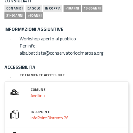
CONSIGLIATI
CON AMICI
DA SOLO
IN COPPIA
<18 ANNI
18-30 ANNI
31-60 ANNI
>60 ANNI
INFORMAZIONI AGGIUNTIVE
Workshop aperto al pubblico
Per info:
alba.battista@conservatoriocimarosa.org
ACCESSIBILITA
TOTALMENTE ACCESSIBILE
COMUNE:
Avellino
INFOPOINT:
InfoPoint Distretto 26