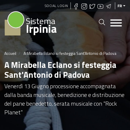
Aller
SOCIAL LOGIN
FR
au
Sistema
contenu
Irpinia
principal
Accueil
A Mirabella Eclano si festeggia Sant'Antonio di Padova
A Mirabella Eclano si festeggia
Sant'Antonio di Padova
Venerdì 13 Giugno processione accompagnata
dalla banda musicale, benedizione e distribuzione
del pane benedetto, serata musicale con "Rock
Planet"