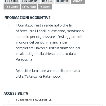
CON AMICI
CON BAMBINI
DA SOLO
IN COPPIA
<18 ANNI
18-30 ANNI
31-60 ANNI
>60 ANNI
INFORMAZIONI AGGIUNTIVE
Il Comitato festa rende noto che le
offerte tra i fedeli, quest'anno, serviranno
non solo per organizzare i festeggiamenti
in onore del Santo, ma anche per
completare i lavori di ristrutturazione del
locale attiguo alla chiesa, donato dalla
Parrocchia
Artistiche luminarie a cura della premiata
ditta "Artelux" di Paternopoli
ACCESSIBILITA
TOTALMENTE ACCESSIBILE