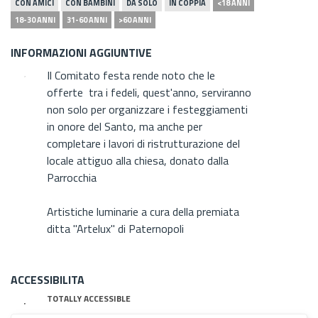
CON AMICI
CON BAMBINI
DA SOLO
IN COPPIA
<18 ANNI
18-30 ANNI
31-60 ANNI
>60 ANNI
INFORMAZIONI AGGIUNTIVE
Il Comitato festa rende noto che le
offerte tra i fedeli, quest'anno, serviranno
non solo per organizzare i festeggiamenti
in onore del Santo, ma anche per
completare i lavori di ristrutturazione del
locale attiguo alla chiesa, donato dalla
Parrocchia
Artistiche luminarie a cura della premiata
ditta "Artelux" di Paternopoli
ACCESSIBILITA
TOTALLY ACCESSIBLE