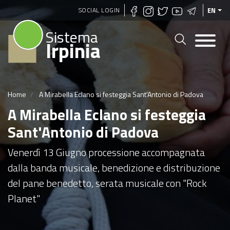
Skip
SOCIAL LOGIN
EN
to
Sistema
main
Irpinia
content
Home
A Mirabella Eclano si festeggia Sant'Antonio di Padova
A Mirabella Eclano si festeggia
Sant'Antonio di Padova
Venerdì 13 Giugno processione accompagnata
dalla banda musicale, benedizione e distribuzione
del pane benedetto, serata musicale con "Rock
Planet"