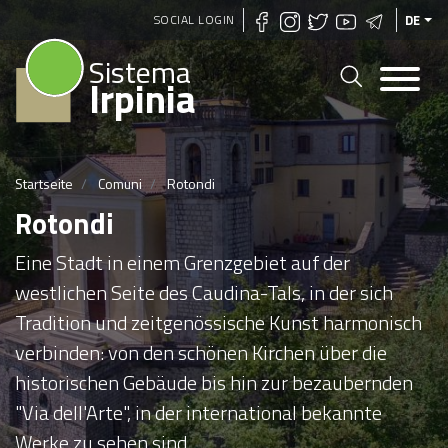
Direkt
SOCIAL LOGIN
DE
zum
Sistema
Inhalt
Irpinia
Startseite
Comuni
Rotondi
Rotondi
Eine Stadt in einem Grenzgebiet auf der
westlichen Seite des Caudina-Tals, in der sich
Tradition und zeitgenössische Kunst harmonisch
verbinden: von den schönen Kirchen über die
historischen Gebäude bis hin zur bezaubernden
"Via dell'Arte", in der international bekannte
Werke zu sehen sind.