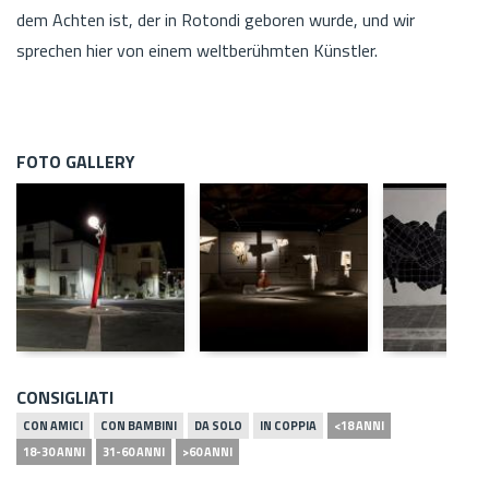
dem Achten ist, der in Rotondi geboren wurde, und wir
sprechen hier von einem weltberühmten Künstler.
FOTO GALLERY
CONSIGLIATI
CON AMICI
CON BAMBINI
DA SOLO
IN COPPIA
<18 ANNI
18-30 ANNI
31-60 ANNI
>60 ANNI