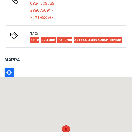
0824 609729
3880756917
3271968633
TAG:
ARTE
CULTURA
ROTONDI
ARTE CULTURA BORGHI IRPINIA
MAPPA
Poligono
GEO