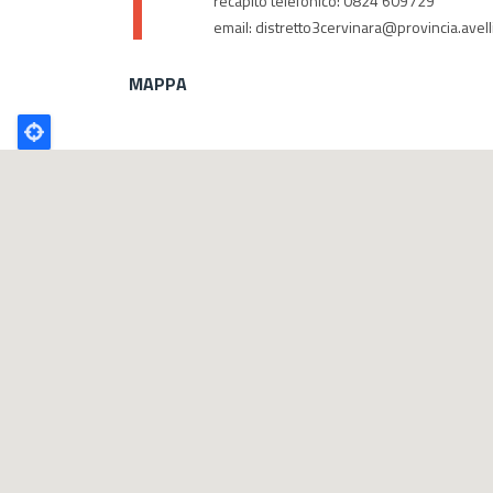
recapito telefonico: 0824 609729
email: distretto3cervinara@provincia.avelli
MAPPA
Poligono
GEO