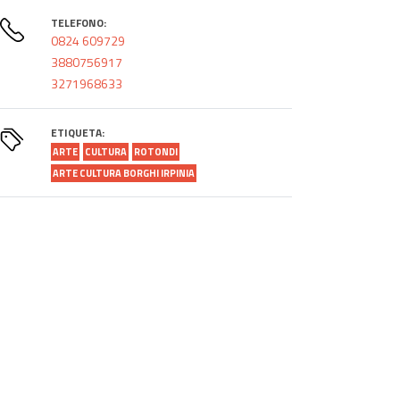
TELEFONO:
0824 609729
3880756917
3271968633
ETIQUETA:
ARTE
CULTURA
ROTONDI
ARTE CULTURA BORGHI IRPINIA