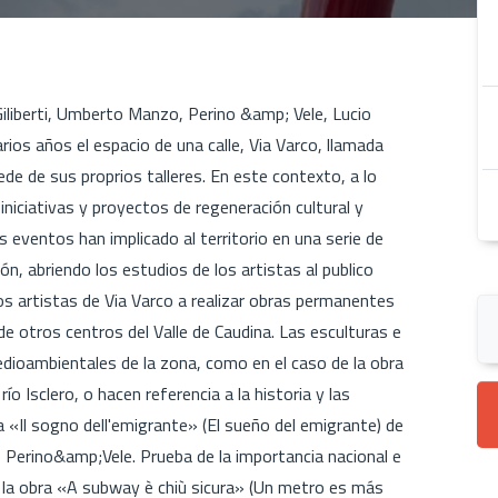
Giliberti, Umberto Manzo, Perino &amp; Vele, Lucio
os años el espacio de una calle, Via Varco, llamada
 sede de sus proprios talleres. En este contexto, a lo
niciativas y proyectos de regeneración cultural y
 eventos han implicado al territorio en una serie de
ón, abriendo los estudios de los artistas al publico
os artistas de Via Varco a realizar obras permanentes
de otros centros del Valle de Caudina. Las esculturas e
medioambientales de la zona, como en el caso de la obra
ío Isclero, o hacen referencia a la historia y las
a «Il sogno dell'emigrante» (El sueño del emigrante) de
 Perino&amp;Vele. Prueba de la importancia nacional e
de la obra «A subway è chiù sicura» (Un metro es más