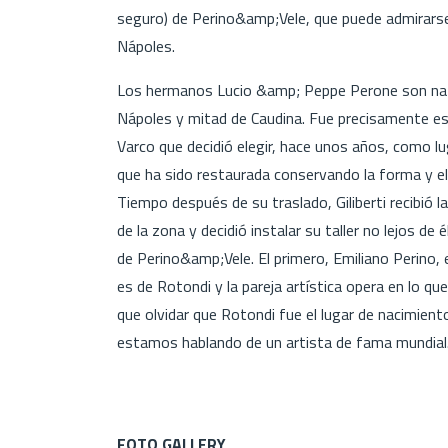
seguro) de Perino&amp;Vele, que puede admirarse 
Nápoles.
Los hermanos Lucio &amp; Peppe Perone son natur
Nápoles y mitad de Caudina. Fue precisamente es
Varco que decidió elegir, hace unos años, como lug
que ha sido restaurada conservando la forma y el 
Tiempo después de su traslado, Giliberti recibió
de la zona y decidió instalar su taller no lejos de
de Perino&amp;Vele. El primero, Emiliano Perino, 
es de Rotondi y la pareja artística opera en lo qu
que olvidar que Rotondi fue el lugar de nacimient
estamos hablando de un artista de fama mundial
FOTO GALLERY