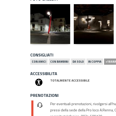
CONSIGLIATI
CON AMICI
CON BAMBINI
DA SOLO
IN COPPIA
<18 AN
ACCESSIBILITA
TOTALMENTE ACCESSIBILE
PRENOTAZIONI
Per eventuali prenotazioni, rivolgersi all'hu
pressi della sede della Pro loco A.Renna, 