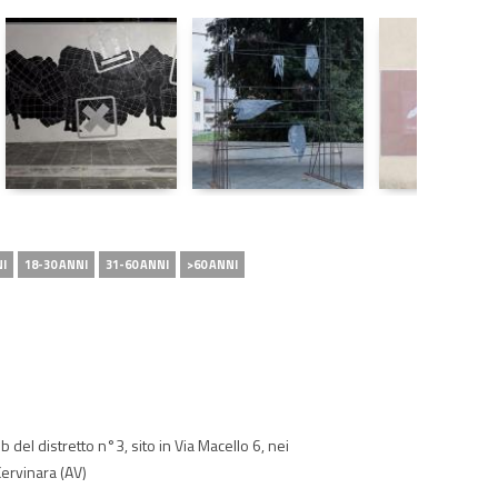
NI
18-30 ANNI
31-60 ANNI
>60 ANNI
b del distretto n°3, sito in Via Macello 6, nei
Cervinara (AV)