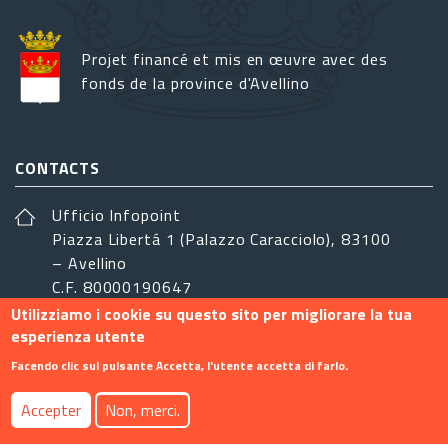
Projet financé et mis en œuvre avec des
fonds de la province d'Avellino
CONTACTS
Ufficio Infopoint
Piazza Libertá 1 (Palazzo Caracciolo), 83100
– Avellino
C.F. 80000190647
Utilizziamo i cookie su questo sito per migliorare la tua
sistemairpinia@provincia.avellino.it
esperienza utente
SUIVEZ-NOUS
Facendo clic sul pulsante Accetta, l'utente accetta di farlo.
Accepter
Non, merci.