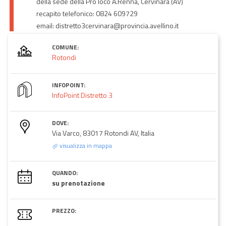
della sede della Pro loco A.Renna, Cervinara (AV)
recapito telefonico: 0824 609729
email: distretto3cervinara@provincia.avellino.it
COMUNE:
Rotondi
INFOPOINT:
InfoPoint Distretto 3
DOVE:
Via Varco, 83017 Rotondi AV, Italia
visualizza in mappa
QUANDO:
su prenotazione
PREZZO: