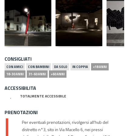
CONSIGLIATI
CON AMICI
CON BAMBINI
DA SOLO
IN COPPIA
<18 ANNI
18-30 ANNI
31-60 ANNI
>60 ANNI
ACCESSIBILITA
TOTALMENTE ACCESSIBILE
PRENOTAZIONI
Per eventuali prenotazioni, rivolgersi all'hub del
distretto n°3, sito in Via Macello 6, nei pressi