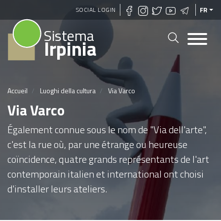
Aller
SOCIAL LOGIN
FR
au
Sistema
contenu
Irpinia
principal
Accueil
Luoghi della cultura
Via Varco
Via Varco
Également connue sous le nom de "Via dell'arte",
c'est la rue où, par une étrange ou heureuse
coïncidence, quatre grands représentants de l'art
contemporain italien et international ont choisi
d'installer leurs ateliers.