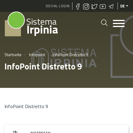
Direkt
SOCIAL LOGIN
DE
zum
Sistema
Inhalt
Irpinia
Startseite
Infopoint
InfoPoint Distretto 9
InfoPoint Distretto 9
InfoPoint Distretto 9
DISTRETTO: