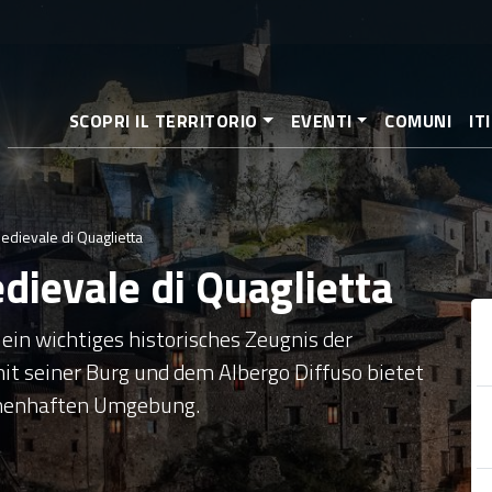
Direkt
zum
Inhalt
SCOPRI IL TERRITORIO
EVENTI
COMUNI
IT
edievale di Quaglietta
dievale di Quaglietta
 ein wichtiges historisches Zeugnis der
mit seiner Burg und dem Albergo Diffuso bietet
rchenhaften Umgebung.