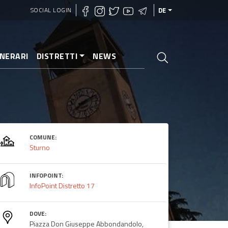
SOCIAL LOGIN
DE
INERARI
DISTRETTI
NEWS
COMUNE:
Sturno
INFOPOINT:
InfoPoint Distretto 17
DOVE:
Piazza Don Giuseppe Abbondandolo,