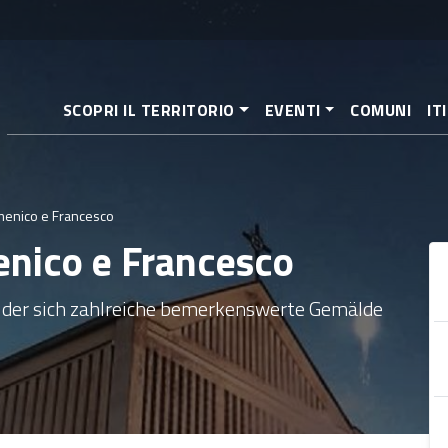
Direkt
zum
Inhalt
SCOPRI IL TERRITORIO
EVENTI
COMUNI
IT
menico e Francesco
enico e Francesco
n der sich zahlreiche bemerkenswerte Gemälde