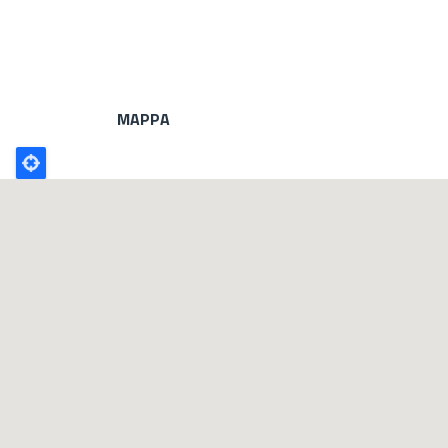
MAPPA
Poligono
GEO