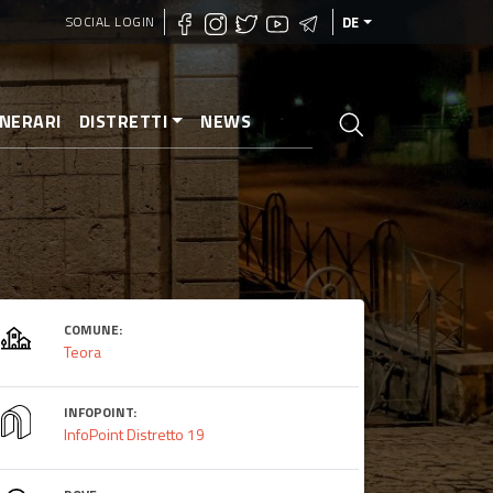
SOCIAL LOGIN
DE
INERARI
DISTRETTI
NEWS
COMUNE:
Teora
INFOPOINT:
InfoPoint Distretto 19