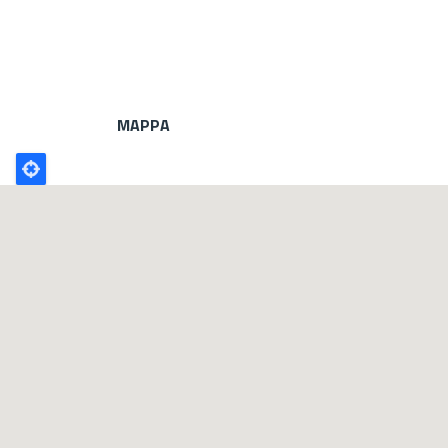
MAPPA
Poligono
GEO